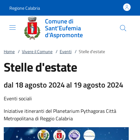
Vai al contenuto
accedi al menu
footer.enter
Regione Calabria
Comune di
Sant'Eufemia
d'Aspromonte
Home
/
Vivere il Comune
/
Eventi
/
Stelle d'estate
Stelle d'estate
dal 18 agosto 2024 al 19 agosto 2024
Eventi sociali
Iniziative itineranti del Planetarium Pythagoras Città
Metropolitana di Reggio Calabria