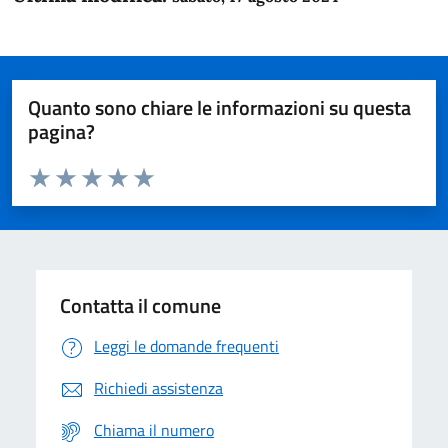
Quanto sono chiare le informazioni su questa
pagina?
Valuta da 1 a 5 stelle la pagina
Domanda
Valuta 1 stelle su 5
Valuta 2 stelle su 5
Valuta 3 stelle su 5
Valuta 4 stelle su 5
Valuta 5 stelle su 5
Contatta il comune
Leggi le domande frequenti
Richiedi assistenza
Chiama il numero